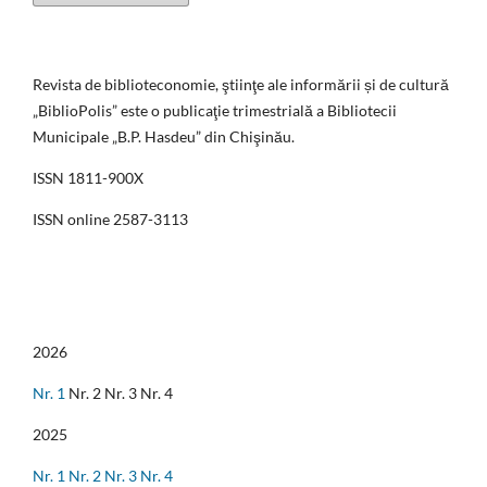
Revista de biblioteconomie, ştiinţe ale informării și de cultură
„BiblioPolis” este o publicaţie trimestrială a Bibliotecii
Municipale „B.P. Hasdeu” din Chişinău.
ISSN 1811-900X
ISSN online 2587-3113
2026
Nr. 1
Nr. 2 Nr. 3 Nr. 4
2025
Nr. 1
Nr. 2
Nr. 3
Nr. 4