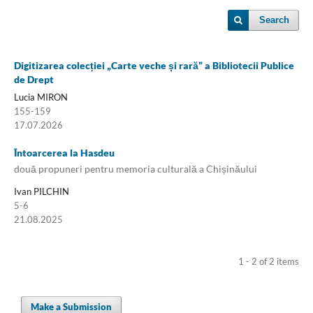
Search
Digitizarea colecției „Carte veche și rară” a Bibliotecii Publice
de Drept
Lucia MIRON
155-159
17.07.2026
Întoarcerea la Hasdeu
două propuneri pentru memoria culturală a Chișinăului
Ivan PILCHIN
5-6
21.08.2025
1 - 2 of 2 items
Make a Submission