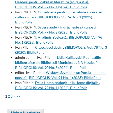
Hasdeu” pentru debut în literatură (edița a V-a)
,
BIBLIOPOLIS: Vol. 92 No. 1 (2024): BiblioPolis
Ivan PILCHIN,
O pledoarie pentru prospețime și curaj în
cultura scrisă
,
BIBLIOPOLIS: Vol. 96 No. 1 (2025):
BiblioPolis
Ivan PILCHIN,
Sapere aude – îndrăznește să cunoști
,
BIBLIOPOLIS: Vol. 97 No. 2 (2025): BiblioPolis
Ivan PILCHIN,
Vladimir Beșleagă
,
BIBLIOPOLIS: Vol. 96
No. 1 (2025): BiblioPolis
Ivan Pilchin,
Citesc, deci devin
,
BIBLIOPOLIS: Vol. 78 No. 3
(2020): BiblioPolis
admin admin, Ivan Pilchin,
Lidia Kulikovski. Publicațiile
bibliografice ale Bibliotecii Municipale „B.P. Hasdeu”
,
BIBLIOPOLIS: Vol. 90 No. 3 (2024): BiblioPolis
editor, Ivan Pilchin,
Wisława Szymborska: Poezia – dar ce-i
poezia?
,
BIBLIOPOLIS: Vol. 91 No. 4 (2023): BiblioPolis
Ivan Pilchin,
De la Homo analogicus la Homo digitalis
,
BIBLIOPOLIS: Vol. 92 No. 1 (2024): BiblioPolis
1
2
3
>
>>
Make a Submission