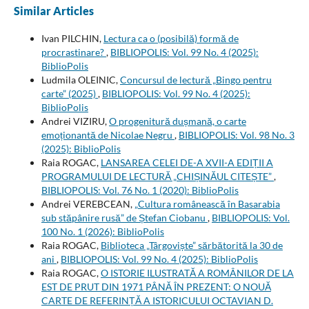
Similar Articles
Ivan PILCHIN,
Lectura ca o (posibilă) formă de
procrastinare?
,
BIBLIOPOLIS: Vol. 99 No. 4 (2025):
BiblioPolis
Ludmila OLEINIC,
Concursul de lectură „Bingo pentru
carte” (2025)
,
BIBLIOPOLIS: Vol. 99 No. 4 (2025):
BiblioPolis
Andrei VIZIRU,
O progenitură dușmană, o carte
emoționantă de Nicolae Negru
,
BIBLIOPOLIS: Vol. 98 No. 3
(2025): BiblioPolis
Raia ROGAC,
LANSAREA CELEI DE-A XVII-A EDIȚII A
PROGRAMULUI DE LECTURĂ „CHIȘINĂUL CITEȘTE”
,
BIBLIOPOLIS: Vol. 76 No. 1 (2020): BiblioPolis
Andrei VEREBCEAN,
„Cultura românească în Basarabia
sub stăpânire rusă” de Ștefan Ciobanu
,
BIBLIOPOLIS: Vol.
100 No. 1 (2026): BiblioPolis
Raia ROGAC,
Biblioteca „Târgoviște” sărbătorită la 30 de
ani
,
BIBLIOPOLIS: Vol. 99 No. 4 (2025): BiblioPolis
Raia ROGAC,
O ISTORIE ILUSTRATĂ A ROMÂNILOR DE LA
EST DE PRUT DIN 1971 PÂNĂ ÎN PREZENT: O NOUĂ
CARTE DE REFERINȚĂ A ISTORICULUI OCTAVIAN D.