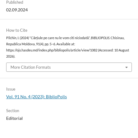
Published
02.09.2024
How to Cite
Pilchin, I. (2024) “Cărțiule pe care nu le vom citi niciodată”,
BIBLIOPOLIS
. Chisinau,
Republica Moldova, 91(4), pp. 5–6. Available at:
https://ojs.hasdeu.md/index.php/bibliopolis/article/view/1082 (Accessed: 10 August
2026).
More Citation Formats
Issue
Vol. 91 No. 4 (2023): BiblioPolis
Section
Editorial