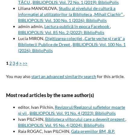
ȚÂCU
,
BIBLIOPOLIS: Vol. 72 No. 1 (2019): BiblioPolis
Liliana MANOILOVA,
Studiu al nivelului de cultură a
informației al utilizatorilor la Biblioteca „Mihail Ciachir”
,
BIBLIOPOLIS: Vol. 100 No. 1 (2026): BiblioPolis
admin admin,
Lectura publică în epoca Facebook
,
BIBLIOPOLIS: Vol. 85 No. 2 (2022): BiblioPolis
Lucia MIRON,
Digitizarea colecției „Carte veche și rară” a
Bibliotecii Publice de Drept
,
BIBLIOPOLIS: Vol. 100 No. 1
(2026): BiblioPolis
1
2
3
4
>
>>
You may also
start an advanced similarity search
for this article.
Most read articles by the same author(s)
editor, Ivan Pilchin,
Revizorul/Regizorul sufletelor moarte
și vii
,
BIBLIOPOLIS: Vol. 91 No. 4 (2023): BiblioPolis
Ivan PILCHIN,
Biblioteca viitorului care a devenit prezent
,
BIBLIOPOLIS: Vol. 95 No. 4 (2024): BiblioPolis
Raia ROGAC, Ivan PILCHIN,
Gala premiilor BM „B.P.