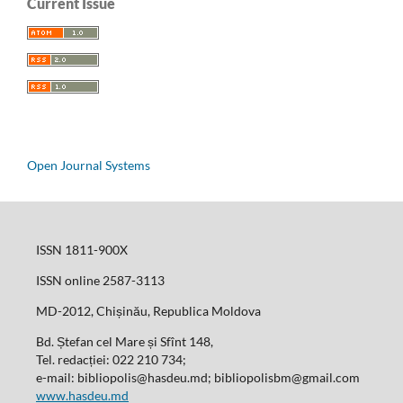
Current Issue
Open Journal Systems
ISSN 1811-900X
ISSN online 2587-3113
MD-2012, Chișinău, Republica Moldova
Bd. Ștefan cel Mare și Sfînt 148,
Tel. redacției: 022 210 734;
e-mail: bibliopolis@hasdeu.md; bibliopolisbm@gmail.com
www.hasdeu.md