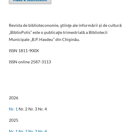
Revista de biblioteconomie, ştiinţe ale informării și de cultură
„BiblioPolis” este o publicaţie trimestrială a Bibliotecii
Municipale „B.P. Hasdeu” din Chişinău.
ISSN 1811-900X
ISSN online 2587-3113
2026
Nr. 1
Nr. 2 Nr. 3 Nr. 4
2025
Nr. 1
Nr. 2
Nr. 3
Nr. 4