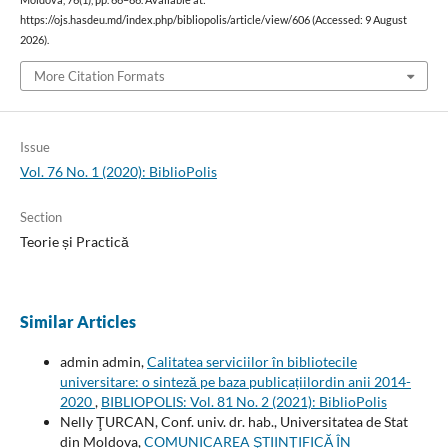
Moldova, 76(1), pp. 66–86. Available at:
https://ojs.hasdeu.md/index.php/bibliopolis/article/view/606 (Accessed: 9 August
2026).
More Citation Formats
Issue
Vol. 76 No. 1 (2020): BiblioPolis
Section
Teorie și Practică
Similar Articles
admin admin,
Calitatea serviciilor în bibliotecile
universitare: o sinteză pe baza publicațiilordin anii 2014-
2020
,
BIBLIOPOLIS: Vol. 81 No. 2 (2021): BiblioPolis
Nelly ŢURCAN, Conf. univ. dr. hab., Universitatea de Stat
din Moldova,
COMUNICAREA ŞTIINŢIFICĂ ÎN