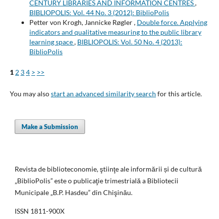
CENTURY LIBRARIES AND INFORMATION CENTRES
,
BIBLIOPOLIS: Vol. 44 No. 3 (2012): BiblioPolis
Petter von Krogh, Jannicke Røgler ,
Double force. Applying
indicators and qualitative measuring to the public library
learning space
,
BIBLIOPOLIS: Vol. 50 No. 4 (2013):
BiblioPolis
1
2
3
4
>
>>
You may also
start an advanced similarity search
for this article.
Make a Submission
Revista de biblioteconomie, ştiinţe ale informării și de cultură
„BiblioPolis” este o publicaţie trimestrială a Bibliotecii
Municipale „B.P. Hasdeu” din Chişinău.
ISSN 1811-900X