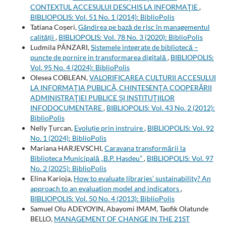
CONTEXTUL ACCESULUI DESCHIS LA INFORMAŢIE
,
BIBLIOPOLIS: Vol. 51 No. 1 (2014): BiblioPolis
Tatiana Coșeri,
Gândirea pe bază de risc în managementul
calității
,
BIBLIOPOLIS: Vol. 78 No. 3 (2020): BiblioPolis
Ludmila PÂNZARI,
Sistemele integrate de bibliotecă –
puncte de pornire in transformarea digitală
,
BIBLIOPOLIS:
Vol. 95 No. 4 (2024): BiblioPolis
Olesea COBLEAN,
VALORIFICAREA CULTURII ACCESULUI
LA INFORMAŢIA PUBLICĂ, CHINTESENŢA COOPERĂRII
ADMINISTRAŢIEI PUBLICE ŞI INSTITUŢIILOR
INFODOCUMENTARE
,
BIBLIOPOLIS: Vol. 43 No. 2 (2012):
BiblioPolis
Nelly Țurcan,
Evoluție prin instruire
,
BIBLIOPOLIS: Vol. 92
No. 1 (2024): BiblioPolis
Mariana HARJEVSCHI,
Caravana transformării la
Biblioteca Municipală „B.P. Hasdeu”
,
BIBLIOPOLIS: Vol. 97
No. 2 (2025): BiblioPolis
Elina Karioja,
How to evaluate libraries’ sustainability? An
approach to an evaluation model and indicators
,
BIBLIOPOLIS: Vol. 50 No. 4 (2013): BiblioPolis
Samuel Olu ADEYOYIN, Abayomi IMAM, Taofik Olatunde
BELLO,
MANAGEMENT OF CHANGE IN THE 21ST