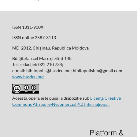
ISSN 1811-900X
ISSN online 2587-3113
MD-2012, Chișinău, Republica Moldova
Bd. Ștefan cel Mare și Sfînt 148,
Tel. redacției: 022 210 734;
e-mail: bibliopolis@hasdeu.md; bibliopolisbm@gmail.com
www.hasdeu.md
Această operă este pusă la dispoziţie sub
Licenţa Creative
Commons Atribuire-Necomercial 4.0 Internațional
.