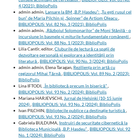
4 (2021): BiblioPolis
admin admin,
Lansare la BM „B.P. Hasdeu”: „Tu ești rusul cel
bun” de Maria Pilchin și „Spinner” de Artiom Oleacu
,
BIBLIOPOLIS: Vol. 82 No. 3 (2021): BiblioPolis
admin admin,
„Războiul Solomonarilor” de Moni Stănilă - o
incursiune în basmele și miturile fundamentale românești
,
BIBLIOPOLIS: Vol. 88 No. 1 (2023): BiblioPolis
Lilia Cantîr, editor,
Cluburile de lectură ca spații de
dezvoltare personală și explorare a identității prin
literatură
,
BIBLIOPOLIS: Vol. 90 No. 3 (2024): BiblioPolis
admin admin, Elena Taragan,
Reziliența prin artă cu
regizorul Mihai Țărnă
,
BIBLIOPOLIS: Vol. 89 No. 2 (2023):
BiblioPolis
Lina IFTODI,
„În bibliotecă precum în biserică”
,
BIBLIOPOLIS: Vol. 93 No. 2 (2024): BiblioPolis
Mariana HARJEVSCHI,
Jurnal de Helsinki (10-15 iunie
2024)
,
BIBLIOPOLIS: Vol. 93 No. 2 (2024): BiblioPolis
Ivan PILCHIN,
Bibliotecile publice ca destinație turistică
,
BIBLIOPOLIS: Vol. 93 No. 2 (2024): BiblioPolis
Gabriela BULDUMA,
Instruiri de securitate cibernetică la
Biblioteca Municipală „B.P. Hasdeu”
,
BIBLIOPOLIS: Vol. 92
No. 1 (2024): BiblioPolis