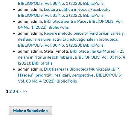
BIBLIOPOLIS: Vol. 88 No. 1 (2023): BiblioPolis
admin admin,
Lectura publică în epoca Facebook
,
BIBLIOPOLIS: Vol. 85 No. 2 (2022): BiblioPolis
admin admin,
Biblioteca pentru Pace
,
BIBLIOPOLIS: Vol.
84 No. 1 (2022): BiblioPolis
admin admin,
Repere metodologice privind organizarea și
desfășurarea unei activități educaționale în bibliotecă
,
BIBLIOPOLIS: Vol. 88 No. 1 (2023): BiblioPolis
admin admin, Stela Tymofti,
Biblioteca „Târgu-Mureș” - 25
de ani în ritmurile schimbării
,
BIBLIOPOLIS: Vol. 83 No. 4
(2021): BiblioPolis
admin admin,
Digitizarea la Biblioteca Municipală „B.P.
Hasdeu”: priorități, realizări, perspective
,
BIBLIOPOLIS:
Vol. 83 No. 4 (2021): BiblioPolis
1
2
3
4
>
>>
Make a Submission