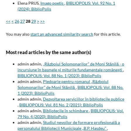
Elena PRUS,
Imago poetis
,
BIBLIOPOLIS: Vol. 92 No. 1
(2024): BiblioPolis
<<
<
26
27
28
29
>
>>
You may also
start an advanced similarity search
for this article.
Most read articles by the same author(s)
admin admin,
„Războiul Solomonarilor” de Moni Stănilă - o
incursiune în basmele și miturile fundamentale românești
,
BIBLIOPOLIS: Vol. 88 No. 1 (2023): BiblioPolis
admin admin,
Pledoarie pentru romanul „Războiul
Solomonarilor” de Moni Stănilă
,
BIBLIOPOLIS: Vol. 88 No.
1 (2023): BiblioPolis
admin admin,
Dezvoltarea serviciilor în bibliotecile publice
,
BIBLIOPOLIS: Vol. 81 No. 2 (2021): BiblioPolis
admin admin,
Bibliotecile în schimbare
,
BIBLIOPOLIS: Vol.
79 No. 4 (2020): BiblioPolis
admin admin,
Studiul nevoilor de formare profesională a
personalului Bibliotecii Municipale „B.P. Hasdeu”
,