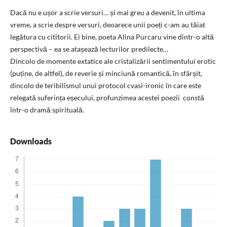
Dacă nu e ușor a scrie versuri… și mai greu a devenit, în ultima
vreme, a scrie despre versuri, deoarece unii poeți c-am au tăiat
legătura cu cititorii. Ei bine, poeta Alina Purcaru vine dintr-o altă
perspectivă – ea se atașează lecturilor predilecte…
Dincolo de momente extatice ale cristalizării sentimentului erotic
(puține, de altfel), de reverie și minciună romantică, în sfârșit,
dincolo de teribilismul unui protocol cvasi-ironic în care este
relegată suferința eșecului, profunzimea acestei poezii constă
într-o dramă spirituală.
Downloads