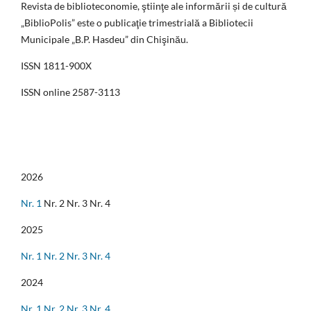
Revista de biblioteconomie, ştiinţe ale informării și de cultură
„BiblioPolis” este o publicaţie trimestrială a Bibliotecii
Municipale „B.P. Hasdeu” din Chişinău.
ISSN 1811-900X
ISSN online 2587-3113
2026
Nr. 1
Nr. 2 Nr. 3 Nr. 4
2025
Nr. 1
Nr. 2
Nr. 3
Nr. 4
2024
Nr. 1
Nr. 2
Nr. 3
Nr. 4