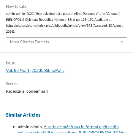
How to Cite
admin, admin (2023) “Expresia deplină a poeziei Alinei Purcaru: Vitalie Răileanu”,
BIBLIOPOLIS
. Chisinau, Republica Moldova, 88(1), pp. 128–130. Available at:
https://ojs.hasdeu.md/index.php/bibliopolis/article/view/993 (Accessed: 10 August
2026).
More Citation Formats
Issue
Vol. 88 No. 1 (2023): BiblioPolis
Section
Recenzii și consemnări
Similar Articles
admin admin,
A scrie de mână sau în format digital: din
culisele activității de cercetător
,
BIBLIOPOLIS: Vol. 83 No.