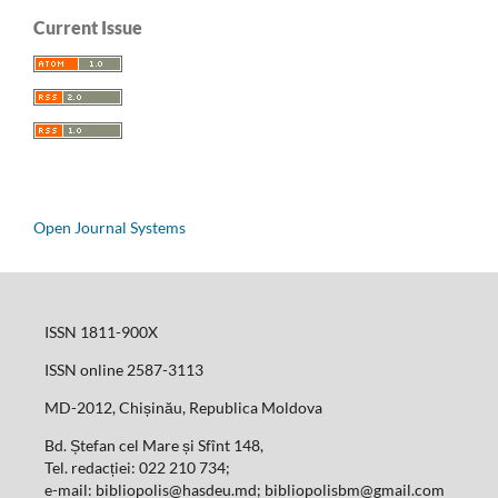
Current Issue
Open Journal Systems
ISSN 1811-900X
ISSN online 2587-3113
MD-2012, Chișinău, Republica Moldova
Bd. Ștefan cel Mare și Sfînt 148,
Tel. redacției: 022 210 734;
e-mail: bibliopolis@hasdeu.md; bibliopolisbm@gmail.com