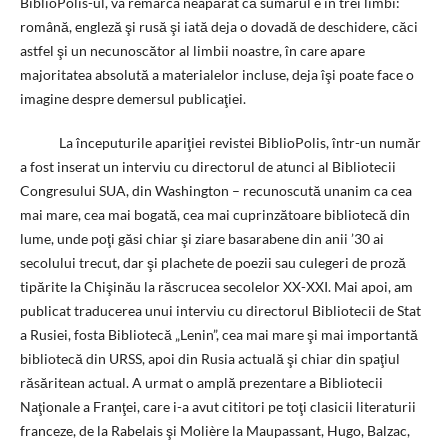
BiblioPolis-ul, va remarca neapărat că sumarul e în trei limbi:
română, engleză şi rusă şi iată deja o dovadă de deschidere, căci
astfel şi un necunoscător al limbii noastre, în care apare
majoritatea absolută a materialelor incluse, deja îşi poate face o
imagine despre demersul publicaţiei.
La începuturile apariţiei revistei BiblioPolis, într-un număr
a fost inserat un interviu cu directorul de atunci al Bibliotecii
Congresului SUA, din Washington – recunoscută unanim ca cea
mai mare, cea mai bogată, cea mai cuprinzătoare bibliotecă din
lume, unde poţi găsi chiar şi ziare basarabene din anii ’30 ai
secolului trecut, dar şi plachete de poezii sau culegeri de proză
tipărite la Chişinău la răscrucea secolelor XX-XXI. Mai apoi, am
publicat traducerea unui interviu cu directorul Bibliotecii de Stat
a Rusiei, fosta Bibliotecă „Lenin”, cea mai mare şi mai importantă
bibliotecă din URSS, apoi din Rusia actuală şi chiar din spaţiul
răsăritean actual. A urmat o amplă prezentare a Bibliotecii
Naţionale a Franţei, care i-a avut cititori pe toţi clasicii literaturii
franceze, de la Rabelais şi Molière la Maupassant, Hugo, Balzac,