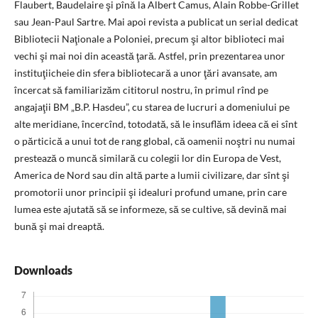
Flaubert, Baudelaire şi pînă la Albert Camus, Alain Robbe-Grillet
sau Jean-Paul Sartre. Mai apoi revista a publicat un serial dedicat
Bibliotecii Naţionale a Poloniei, precum şi altor biblioteci mai
vechi şi mai noi din această ţară. Astfel, prin prezentarea unor
instituţiicheie din sfera bibliotecară a unor ţări avansate, am
încercat să familiarizăm cititorul nostru, în primul rînd pe
angajaţii BM „B.P. Hasdeu”, cu starea de lucruri a domeniului pe
alte meridiane, încercînd, totodată, să le insuflăm ideea că ei sînt
o părticică a unui tot de rang global, că oamenii noştri nu numai
prestează o muncă similară cu colegii lor din Europa de Vest,
America de Nord sau din altă parte a lumii civilizare, dar sînt şi
promotorii unor principii şi idealuri profund umane, prin care
lumea este ajutată să se informeze, să se cultive, să devină mai
bună şi mai dreaptă.
Downloads