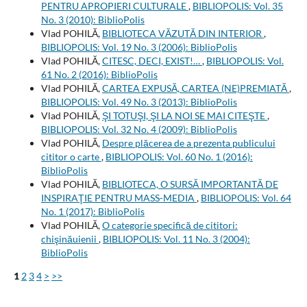
PENTRU APROPIERI CULTURALE
,
BIBLIOPOLIS: Vol. 35
No. 3 (2010): BiblioPolis
Vlad POHILĂ,
BIBLIOTECA VĂZUTĂ DIN INTERIOR
,
BIBLIOPOLIS: Vol. 19 No. 3 (2006): BiblioPolis
Vlad POHILĂ,
CITESC, DECI, EXIST!…
,
BIBLIOPOLIS: Vol.
61 No. 2 (2016): BiblioPolis
Vlad POHILĂ,
CARTEA EXPUSĂ, CARTEA (NE)PREMIATĂ
,
BIBLIOPOLIS: Vol. 49 No. 3 (2013): BiblioPolis
Vlad POHILĂ,
ŞI TOTUŞI, ŞI LA NOI SE MAI CITEŞTE
,
BIBLIOPOLIS: Vol. 32 No. 4 (2009): BiblioPolis
Vlad POHILĂ,
Despre plăcerea de a prezenta publicului
cititor o carte
,
BIBLIOPOLIS: Vol. 60 No. 1 (2016):
BiblioPolis
Vlad POHILĂ,
BIBLIOTECA, O SURSĂ IMPORTANTĂ DE
INSPIRAŢIE PENTRU MASS-MEDIA
,
BIBLIOPOLIS: Vol. 64
No. 1 (2017): BiblioPolis
Vlad POHILĂ,
O categorie specifică de cititori:
chişinăuienii
,
BIBLIOPOLIS: Vol. 11 No. 3 (2004):
BiblioPolis
1
2
3
4
>
>>