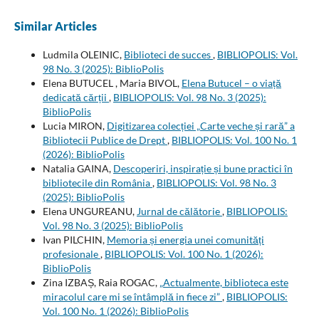
Similar Articles
Ludmila OLEINIC,
Biblioteci de succes
,
BIBLIOPOLIS: Vol.
98 No. 3 (2025): BiblioPolis
Elena BUTUCEL , Maria BIVOL,
Elena Butucel – o viață
dedicată cărții
,
BIBLIOPOLIS: Vol. 98 No. 3 (2025):
BiblioPolis
Lucia MIRON,
Digitizarea colecției „Carte veche și rară” a
Bibliotecii Publice de Drept
,
BIBLIOPOLIS: Vol. 100 No. 1
(2026): BiblioPolis
Natalia GAINA,
Descoperiri, inspirație și bune practici în
bibliotecile din România
,
BIBLIOPOLIS: Vol. 98 No. 3
(2025): BiblioPolis
Elena UNGUREANU,
Jurnal de călătorie
,
BIBLIOPOLIS:
Vol. 98 No. 3 (2025): BiblioPolis
Ivan PILCHIN,
Memoria și energia unei comunități
profesionale
,
BIBLIOPOLIS: Vol. 100 No. 1 (2026):
BiblioPolis
Zina IZBAȘ, Raia ROGAC,
„Actualmente, biblioteca este
miracolul care mi se întâmplă in fiece zi”
,
BIBLIOPOLIS:
Vol. 100 No. 1 (2026): BiblioPolis