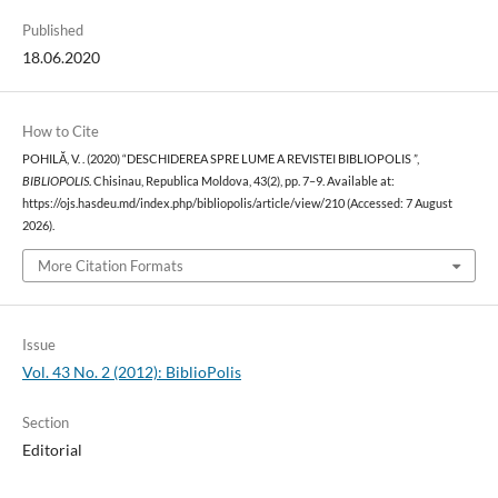
Published
18.06.2020
How to Cite
POHILĂ, V. . (2020) “DESCHIDEREA SPRE LUME A REVISTEI BIBLIOPOLIS ”,
BIBLIOPOLIS
. Chisinau, Republica Moldova, 43(2), pp. 7–9. Available at:
https://ojs.hasdeu.md/index.php/bibliopolis/article/view/210 (Accessed: 7 August
2026).
More Citation Formats
Issue
Vol. 43 No. 2 (2012): BiblioPolis
Section
Editorial