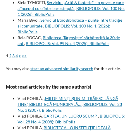
Stela TYMOFTI,
Serviciul „Artă & fantezie” – o poveste care
a început cu o întrebare simplă
,
BIBLIOPOLIS: Vol. 100 No.
1 (2026): BiblioPolis
Maria Bivol,
Serviciul EtnoBiblioteca – punte intre tradiție
și comunitate
,
BIBLIOPOLIS: Vol. 100 No. 1 (2026):
BiblioPolis
Raia ROGAC,
Biblioteca „Târgoviște” sărbătorită la 30 de
ani
,
BIBLIOPOLIS: Vol. 99 No. 4 (2025): BiblioPolis
1
2
3
4
>
>>
You may also
start an advanced similarity search
for this article.
Most read articles by the same author(s)
Vlad POHILĂ,
„MII DE MINŢI ŞI INIMI TRĂIESC LÂNGĂ
TINE”, BIBLIOTECĂ MUNICIPALĂ...
,
BIBLIOPOLIS: Vol. 23
No. 3 (2007): BiblioPolis
Vlad POHILĂ,
CARTEA, UN LUCRU SCUMP
,
BIBLIOPOLIS:
Vol. 28 No. 4 (2008): BiblioPolis
Vlad POHILĂ,
BIBLIOTECA - O INSTITUŢIE IDEALĂ